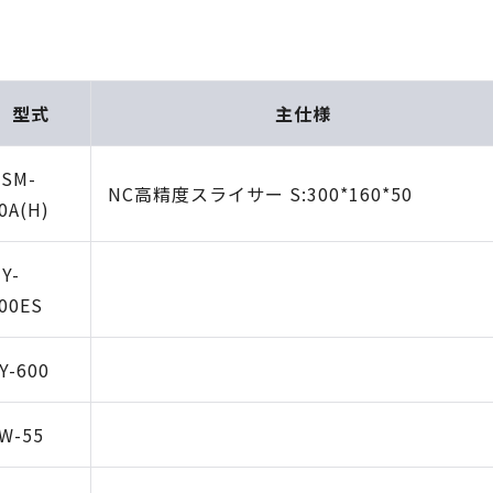
型式
主仕様
SM-
NC高精度スライサー S:300*160*50
0A(H)
Y-
00ES
Y-600
W-55