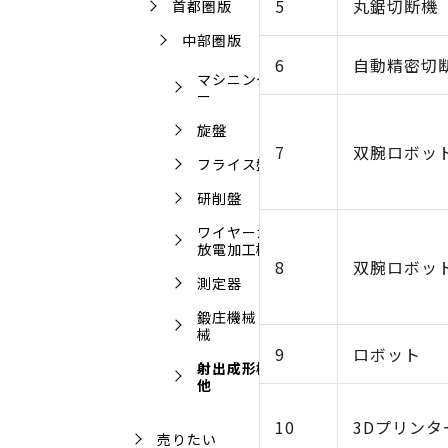
5
丸鋸切断機
首都圏版
中部圏版
6
自動精密切
マシニングセンタ
ー
旋盤
7
双腕ロボッ
フライス盤
研削盤
ワイヤーカット・
放電加工機
8
双腕ロボッ
測定器
鍛庄機械・板金機
械
9
ロボット
射出成形機・その
他
10
3Dプリンタ
売りたい