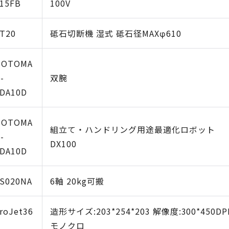
15FB
100V
T20
砥石切断機 湿式 砥石径MAXφ610
MOTOMA
-
双腕
DA10D
MOTOMA
組立て・ハンドリング用途最適化ロボット
-
DX100
DA10D
S020NA
6軸 20kg可搬
roJet36
造形サイズ:203*254*203 解像度:300*450DP
モノクロ