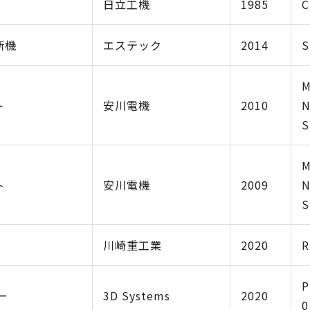
日立工機
1985
C
断機
エステック
2014
S
ト
安川電機
2010
N
S
ト
安川電機
2009
N
S
川崎重工業
2020
R
P
ー
3D Systems
2020
0