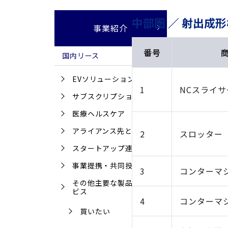
中部圏 ／ 射出成
事業紹介
番号
国内リース
EVソリューション
1
NCスライサ
サブスクリプション
医療ヘルスケア
アライアンス先との協業
2
スロッター
スタートアップ連携
事業提携・共同投資
3
コンターマ
その他主要な製品・サー
ビス
4
コンターマ
買いたい