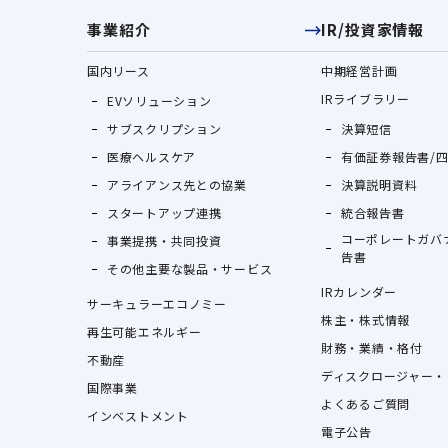
事業紹介
IR/投資家情報
国内リース
中期経営計画
IRライブラリー
EVソリューション
サブスクリプション
決算短信
医療ヘルスケア
有価証券報告書/
アライアンス先との協業
決算説明資料
スタートアップ連携
統合報告書
コーポレートガバ
事業提携・共同投資
告書
その他主要な製品・サービス
IRカレンダー
サーキュラーエコノミー
株主・株式情報
再生可能エネルギー
財務・業績・格付
不動産
ディスクロージャー・
国際事業
よくあるご質問
インベストメント
電子公告