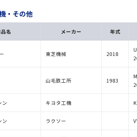
形機・その他
商品名
メーカー
年式
U
ー
東芝機械
2018
2
M
山毛鉄工所
1983
2
シン
キヨタ工機
K
シン
ラクソー
V