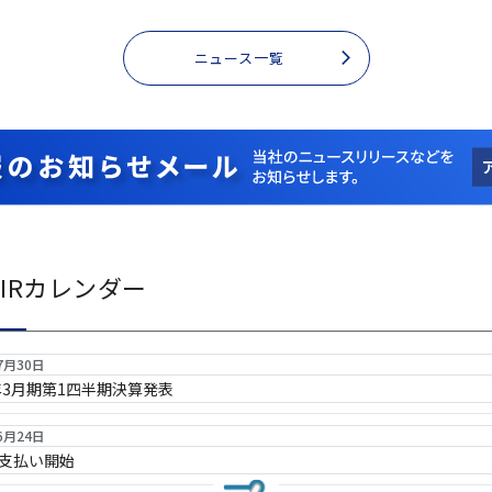
ニュース一覧
IRカレンダー
7月30日
7年3月期第1四半期決算発表
6月24日
支払い開始