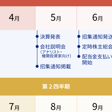
11月13日
6年3月期第2四半期 会社説明会（アナリスト・機関投資家向け）
11月6日
6年3月期第2四半期決算発表
7月30日
6年3月期第1四半期決算発表
6月26日
支払い開始
6月25日
主総会
6月2日
知発送
5月27日
知掲載