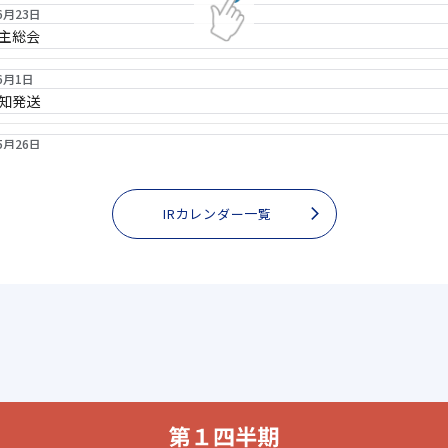
6月23日
主総会
6月1日
知発送
5月26日
知掲載
5月21日
IRカレンダー一覧
6年3月期決算 会社説明会（中期経営計画2028）（アナリスト・機関投資
5月14日
6年3月期決算発表
2月5日
6年3月期第3四半期決算発表
12月4日
当金支払い開始