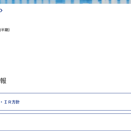
四半期）
情報
・
ＩＲ方針