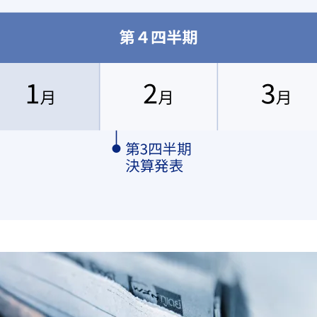
6月26日
支払い開始
6月25日
主総会
6月3日
知発送
5月28日
知掲載
5月17日
4年3月期 会社説明会 （アナリスト・機関投資家向け）