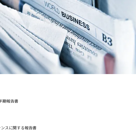
半期報告書
ナンスに関する報告書