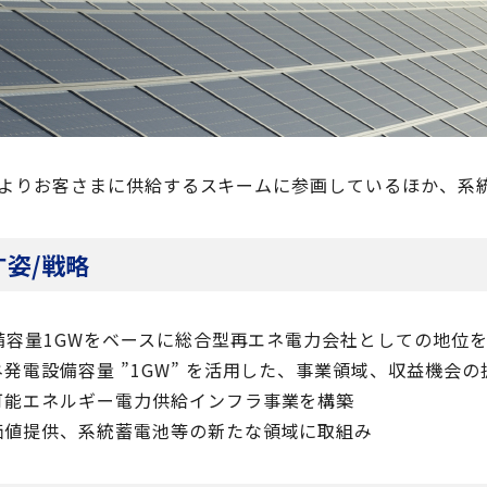
)等によりお客さまに供給するスキームに参画しているほか、
す姿/戦略
備容量1GWをベースに総合型再エネ電力会社としての地位
発電設備容量 ”1GW” を活用した、事業領域、収益機会
可能エネルギー電力供給インフラ事業を構築
価値提供、系統蓄電池等の新たな領域に取組み