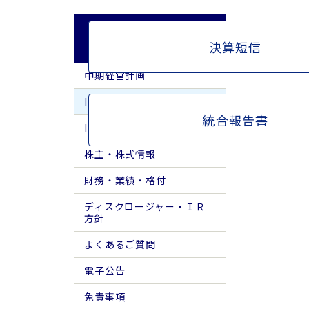
IR/投資家情報
決算短信
中期経営計画
IRライブラリー
統合報告書
IRカレンダー
株主・株式情報
財務・業績・格付
ディスクロージャー・ＩＲ
方針
よくあるご質問
電子公告
免責事項