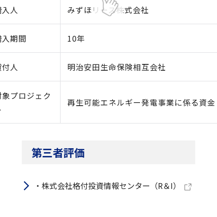
借入人
みずほリース株式会社
借入期間
10年
貸付人
明治安田生命保険相互会社
対象プロジェク
再生可能エネルギー発電事業に係る資金
ト
第三者評価
・株式会社格付投資情報センター（R＆I）