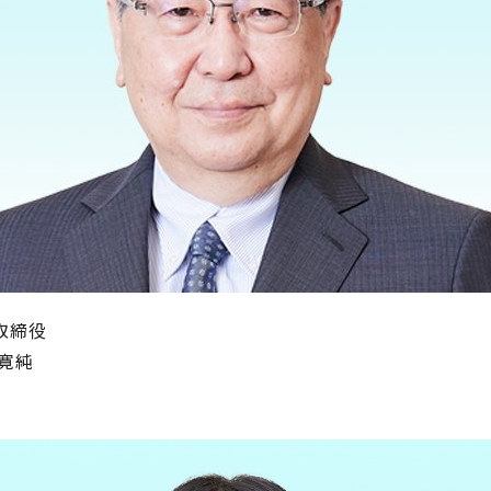
取締役
 寛純