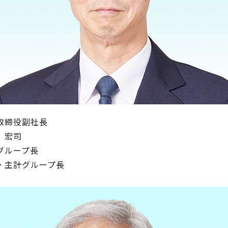
取締役副社長
 宏司
グループ長
・主計グループ長