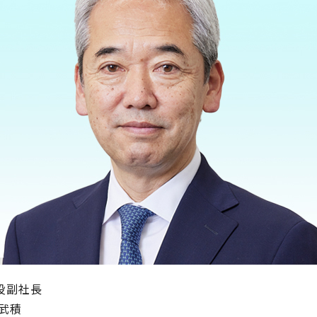
役副社長
 武積