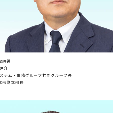
取締役
 健介
 システム・事務グループ共同グループ長
本部副本部長