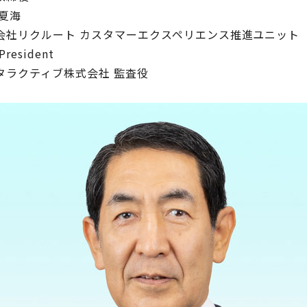
 夏海
会社リクルート カスタマーエクスペリエンス推進ユニット
 President
タラクティブ株式会社 監査役