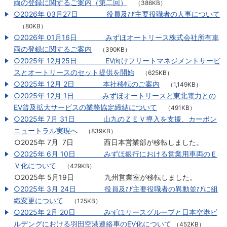
両の登録に関するご案内（第二回）
（386KB）
○2026年 03月27日 役員及び主要役職者の人事について
（80KB）
○2026年 01月16日 みずほオートリース株式会社所有車
両の登録に関するご案内
（390KB）
○2025年 12月25日 EV向けフリートマネジメントサービ
スとオートリースのセット提供を開始
（625KB）
○2025年 12月 2日 本社移転のご案内
（1,149KB）
○2025年 12月 1日 みずほオートリースと東北電力との
EV普及拡大サービスの業務協定締結について
（491KB）
○2025年 7月 31日 山九のＺＥＶ導入を支援、カーボン
ニュートラル実現へ
（839KB）
○2025年 7月 7日 西日本営業部が移転しました。
○2025年 6月 10日 みずほ銀行における営業用車両のＥ
Ｖ化について
（429KB）
○2025年 5月19日 九州営業室が移転しました。
○2025年 3月 24日 役員及び主要役職者の異動並びに組
織変更について
（125KB）
○2025年 2月 20日 みずほリースグループと日本空港ビ
ルデングにおける羽田空港連絡車のEV化について
（452KB）